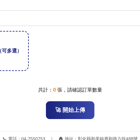
（可多選）
共計：
0
張，請確認訂單數量
🚀 開始上傳
📞 電話：04-7550753 ｜ 🏠 地址：彰化縣和美鎮鹿和路六段488號