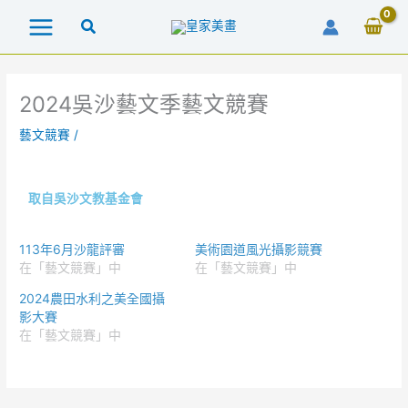
跳
至
主
要
內
2024吳沙藝文季藝文競賽
容
藝文競賽
/
取自吳沙文教基金會
113年6月沙龍評審
美術園道風光攝影競賽
在「藝文競賽」中
在「藝文競賽」中
2024農田水利之美全國攝
影大賽
在「藝文競賽」中