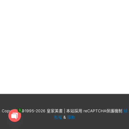
Copyright ©1995-2026 皇家美畫 | 本站採用 reCAPTCHA保護機制
1
隱
私權
&
條款
Open
chaty