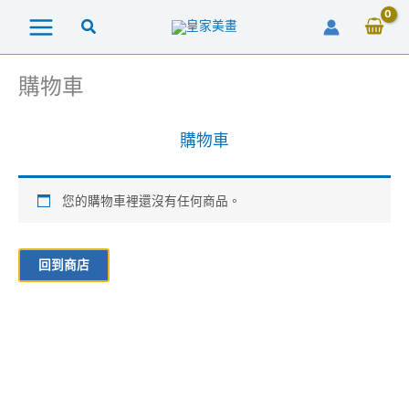
跳
至
主
要
購物車
內
容
購物車
您的購物車裡還沒有任何商品。
回到商店