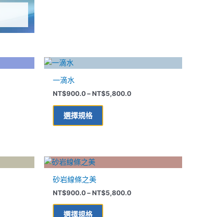
可
在
產
品
頁
價
此
面
格
產
選
範
一滴水
品
圍：
擇
00.0
NT$900.0
NT$
900.0
–
NT$
5,800.0
有
選
到
多
,800.0
NT$5,800.0
項
選擇規格
種
款
式。
可
價
此
在
格
產
範
產
砂岩線條之美
品
圍：
品
00.0
NT$900.0
NT$
900.0
–
NT$
5,800.0
有
到
頁
多
,800.0
NT$5,800.0
面
選擇規格