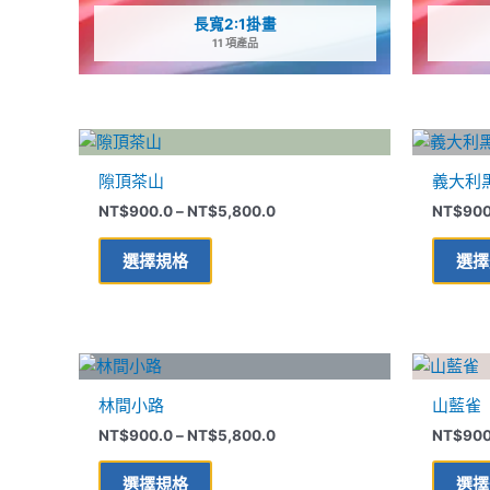
長寬2:1掛畫
11 項產品
價
此
格
產
範
隙頂茶山
義大利
品
圍：
NT$900.0
NT$
900.0
–
NT$
5,800.0
NT$
900
有
到
多
NT$5,800.0
選擇規格
選擇
種
款
式。
可
價
此
在
格
產
範
產
林間小路
山藍雀
品
圍：
品
NT$900.0
NT$
900.0
–
NT$
5,800.0
NT$
900
有
到
頁
多
NT$5,800.0
面
選擇規格
選擇