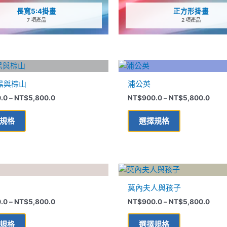
長寬5:4掛畫
正方形掛畫
7 項產品
2 項產品
價
價
此
此
格
格
產
產
範
範
黑與棕山
浦公英
品
品
圍：
圍：
NT$900.0
NT$9
.0
–
NT$
5,800.0
NT$
900.0
–
NT$
5,800.0
有
有
到
到
多
多
NT$5,800.0
NT$5
規格
選擇規格
種
種
款
款
式。
式。
可
可
價
價
此
此
在
在
格
格
產
產
範
範
產
產
莫內夫人與孩子
品
品
圍：
圍：
品
品
NT$900.0
NT$9
.0
–
NT$
5,800.0
NT$
900.0
–
NT$
5,800.0
有
有
到
到
頁
頁
多
多
NT$5,800.0
NT$5
面
面
規格
選擇規格