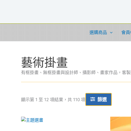
依
跳
最
至
新
項
主
目
排
要
序
內
選購商品
會員
容
藝術掛畫
有框掛畫、無框掛畫與設計師、攝影師、畫家作品，客製
篩選
顯示第 1 至 12 項結果，共 110 項