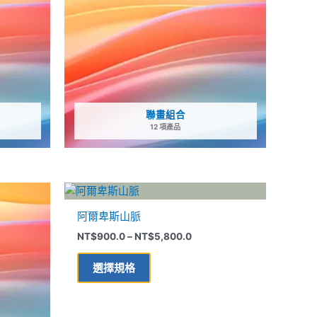
聯畫組合
12 項產品
價
此
格
產
範
阿爾卑斯山脈
品
圍：
NT$900.0
NT$
900.0
–
NT$
5,800.0
有
到
多
NT$5,800.0
選擇規格
種
款
式。