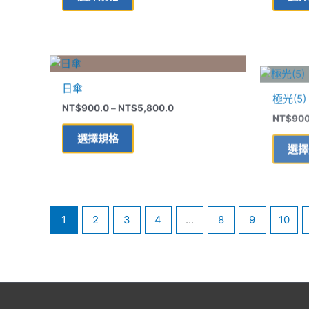
種
選
款
擇
式。
選
可
價
項
此
在
格
產
範
產
日傘
極光(5)
品
圍：
品
NT$900.0
NT$
900.0
–
NT$
5,800.0
NT$
900
有
到
頁
多
NT$5,800.0
面
選擇規格
選擇
種
選
款
擇
式。
選
可
項
在
1
2
3
4
...
8
9
10
產
品
頁
面
選