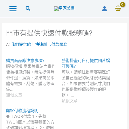
跳
至
主
要
內
門市有提供快速付款服務嗎?
容
A:
我們提供線上快速刷卡付款服務
購買商品應注意事項?
藝術掛畫可自行提供圖片檔
購物須知 皇家美畫站內畫作
訂製嗎?
皆為接單訂製，無法提供無
可以，請前往掛畫客製區訂
條件退、換貨。如果商品本
製自己適配的尺寸規格與組
體有毀損、刮傷、髒污等瑕
合，如果需要特別尺寸我們
疵…
也提供纖報價後製作的服
類似文章
務， …
類似文章
顧客付款流程說明
● TWQR付款 1、先將
TWQR圖片以螢幕截圖的方
式儲存到相簿裡。 2、使用