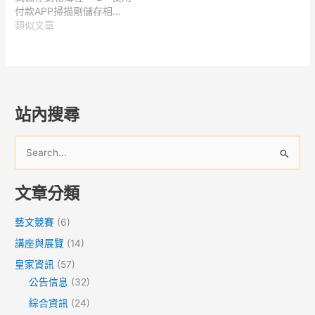
付款APP掃描剛儲存相…
類似文章
站內搜尋
搜
尋
文章分類
關
鍵
藝文競賽
(6)
字
講座與展覽
(14)
:
皇家資訊
(57)
公告信息
(32)
綜合資訊
(24)