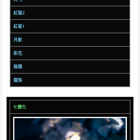
紅菊2
紅菊1
月影
彩花
陰陽
龍珠
七變化