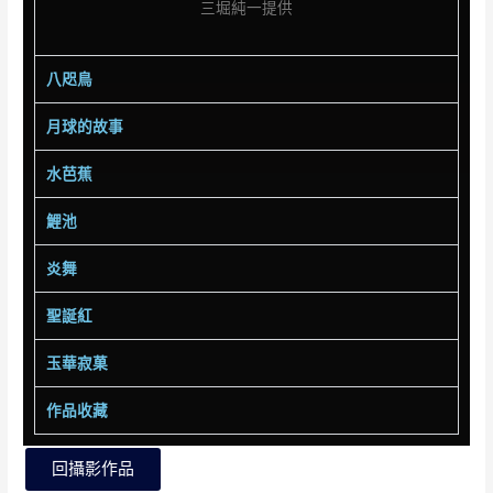
三堀純一提供
八咫鳥
月球的故事
水芭蕉
鯉池
炎舞
聖誕紅
玉華寂菓
作品收藏
回攝影作品