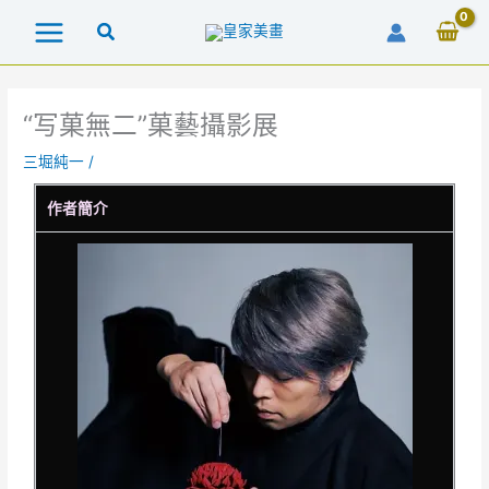
跳
至
主
要
內
“写菓無二”菓藝攝影展
容
三堀純一
/
作者簡介