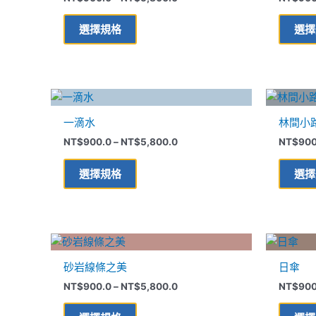
有
到
多
NT$5,800.0
選擇規格
選擇
種
款
式。
可
價
此
在
格
產
範
產
一滴水
林間小
品
圍：
品
NT$900.0
NT$
900.0
–
NT$
5,800.0
NT$
900
有
到
頁
多
NT$5,800.0
面
選擇規格
選擇
種
選
款
擇
式。
選
可
價
項
此
在
格
產
範
產
砂岩線條之美
日傘
品
圍：
品
NT$900.0
NT$
900.0
–
NT$
5,800.0
NT$
900
有
到
頁
多
NT$5,800.0