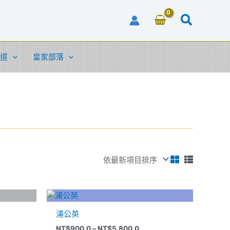
道
皇家部落
價
此
格
產
範
浦公英
品
圍：
00.0
NT$900.0
NT$
900.0
–
NT$
5,800.0