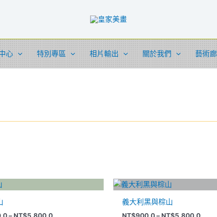
中心
特別專區
相片輸出
關於我們
藝術廊
價
價
此
此
格
格
產
產
範
範
山
義大利黑與棕山
品
品
圍：
圍：
NT$900.0
NT$9
.0
–
NT$
5,800.0
NT$
900.0
–
NT$
5,800.0