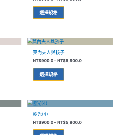
有
到
多
,800.0
NT$5,800.0
選擇規格
種
款
式。
可
價
此
在
格
產
範
產
莫內夫人與孩子
品
圍：
品
00.0
NT$900.0
NT$
900.0
–
NT$
5,800.0
有
到
頁
多
,800.0
NT$5,800.0
面
選擇規格
種
選
款
擇
式。
選
可
價
項
此
在
格
產
範
產
極光(4)
品
圍：
品
00.0
NT$900.0
NT$
900.0
–
NT$
5,800.0
有
到
頁
多
,800.0
NT$5,800.0