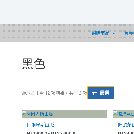
依
跳
最
至
新
項
主
目
排
要
序
內
選購商品
會員
容
黑色
篩選
顯示第 1 至 12 項結果，共 112 項
價
此
格
產
範
阿爾卑斯山脈
隙頂茶
品
圍：
NT$900.0
NT$
900.0
–
NT$
5,800.0
NT$
900