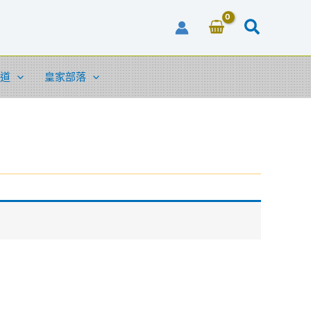
道
皇家部落