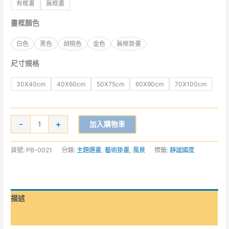
有框畫
無框畫
畫框顏色
白色
黑色
胡桃色
金色
無框掛畫
尺寸規格
30X40cm
40X60cm
50X75cm
60X90cm
70X100cm
-
+
加入購物車
貨號:
PB-0021
分類:
主題選畫
,
藝術掛畫
,
風景
標籤:
靜謐國度
描述
額外資訊