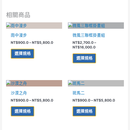
相關商品
價
價
此
此
格
格
產
產
範
範
雨中漫步
微風三聯框掛畫組
品
品
圍：
圍：
NT$
900.0
–
NT$
5,800.0
NT$
2,700.0
–
NT$900.0
NT$2,700.0
有
有
NT$
16,000.0
到
到
多
多
NT$5,800.0
NT$16,000.0
選擇規格
種
種
選擇規格
款
款
式。
式。
可
可
價
價
在
在
此
此
格
格
產
產
產
產
範
範
沙漠之舟
斑馬二
品
品
品
品
圍：
圍：
NT$
900.0
–
NT$
5,800.0
NT$
900.0
–
NT$
5,800.0
NT$900.0
NT$900
頁
頁
有
有
到
到
面
面
多
多
NT$5,800.0
NT$5,80
選擇規格
選擇規格
選
選
種
種
擇
擇
款
款
選
選
式。
式。