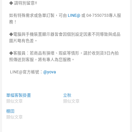
◆ 請特別留意!!
如有特殊需求或急單訂製，可由
LINE@
或 04-7550753專人服
務！
◆電腦與手機裝置顯示器皆會因個別設定因素不同導致與成品
圖片略有色差。
◆客服員：若商品有損壞、瑕疵等情形，請於收到貨3日內拍
照傳送到客服，將有專人為您服務。
LINE@官方帳號：
@yova
單幅客製掛畫
立秋
類似文章
類似文章
棚田
類似文章