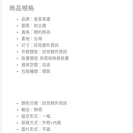
商品規格
品牌：皇家美畫
圖案：如主題
風格：簡約時尚
產地：台灣
尺寸：詳見額外資訊
外框類型：詳見額外資訊
掛畫類型: 有框與無框掛畫
適用空間：自由
包裝種類：簡裝
顏色分類：詳見額外資訊
輸出：微噴
組合形式：一幅
裝裱方式：外框+內框
圖片形式：平面