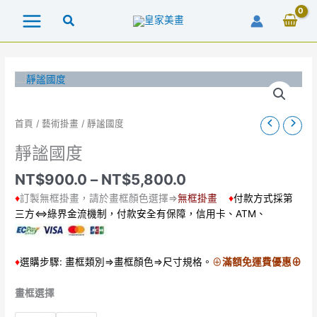
跳
至
主
要
內
容
價
靜
首頁
/
藝術掛畫
/ 靜謐國度
格
謐
靜謐國度
範
國
圍：
度
NT$
900.0
–
NT$
5,800.0
NT$900.0
數
到
♦
訂製無框掛畫，請於畫框顏色選擇⇒
無框掛畫
♦
付款方式採第
量
NT$5,800.0
三方⇔綠界金流機制，付款安全有保障，信用卡、ATM、
♦
選購步驟: 畫框類別⇒畫框顏色⇒尺寸規格。
⊕
滿額免運費優惠⊕
畫框選擇