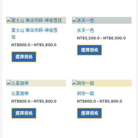
項
項
式。
式。
可
可
價
價
在
在
此
此
格
格
產
產
產
產
範
範
富士山 琳派宗師-神坂雪
水天一色
品
品
品
品
圍：
圍：
佳
NT$
3,200.0
–
NT$
8,500.0
NT$900.0
NT$3,
頁
頁
有
有
到
到
NT$
900.0
–
NT$
5,800.0
面
面
多
多
NT$5,800.0
NT$8,
選擇規格
選
選
種
種
選擇規格
擇
擇
款
款
選
選
式。
式。
項
項
可
可
在
在
價
價
此
此
格
格
產
產
產
產
範
範
沁夏甜檸
與你一起
品
品
品
品
圍：
圍：
頁
頁
NT$
900.0
–
NT$
5,800.0
NT$
900.0
–
NT$
5,800.0
NT$900.0
NT$900
有
有
到
到
面
面
多
多
NT$5,800.0
NT$5,80
選擇規格
選擇規格
選
選
種
種
擇
擇
款
款
選
選
式。
式。
項
項
可
可