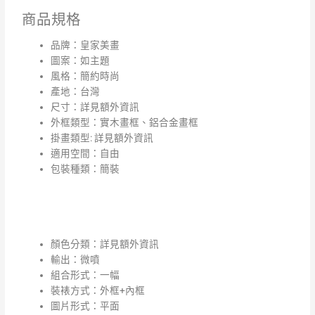
商品規格
品牌：皇家美畫
圖案：如主題
風格：簡約時尚
產地：台灣
尺寸：詳見額外資訊
外框類型：實木畫框、鋁合金畫框
掛畫類型: 詳見額外資訊
適用空間：自由
包裝種類：簡裝
顏色分類：詳見額外資訊
輸出：微噴
組合形式：一幅
裝裱方式：外框+內框
圖片形式：平面