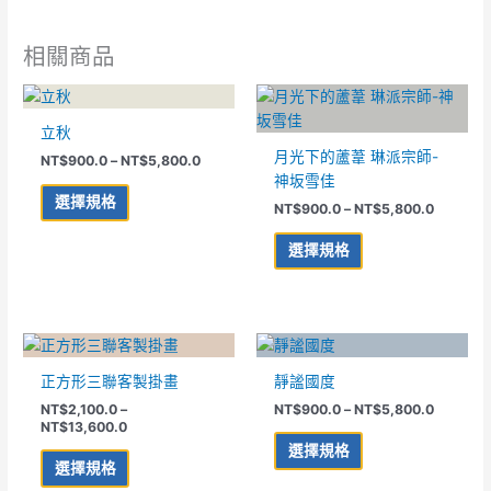
相關商品
價
價
此
此
格
格
產
產
範
範
立秋
品
品
圍：
圍：
月光下的蘆葦 琳派宗師-
NT$
900.0
–
NT$
5,800.0
NT$900.0
NT$900
有
有
到
到
神坂雪佳
多
多
NT$5,800.0
NT$5,80
選擇規格
NT$
900.0
–
NT$
5,800.0
種
種
款
款
選擇規格
式。
式。
可
可
在
在
產
產
價
價
此
此
格
格
品
品
產
產
範
範
正方形三聯客製掛畫
靜謐國度
頁
頁
品
品
圍：
圍：
面
面
NT$
2,100.0
–
NT$
900.0
–
NT$
5,800.0
NT$2,100.0
NT$900
有
有
NT$
13,600.0
到
到
選
選
多
多
NT$13,600.0
NT$5,80
選擇規格
擇
擇
種
種
選擇規格
選
選
款
款