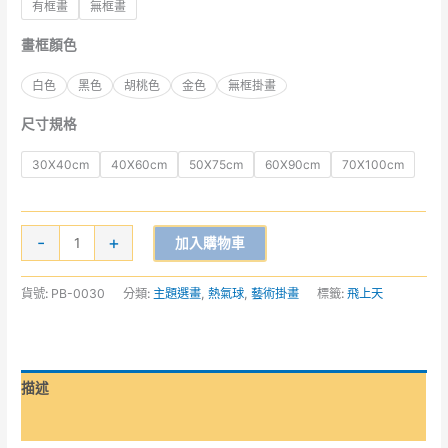
有框畫
無框畫
畫框顏色
白色
黑色
胡桃色
金色
無框掛畫
尺寸規格
30X40cm
40X60cm
50X75cm
60X90cm
70X100cm
-
+
加入購物車
貨號:
PB-0030
分類:
主題選畫
,
熱氣球
,
藝術掛畫
標籤:
飛上天
描述
額外資訊