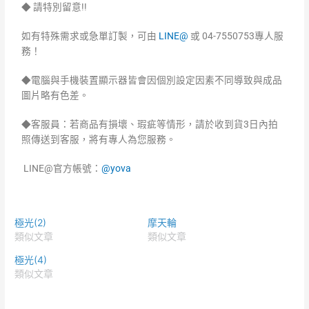
◆ 請特別留意!!
如有特殊需求或急單訂製，可由
LINE@
或 04-7550753專人服
務！
◆電腦與手機裝置顯示器皆會因個別設定因素不同導致與成品
圖片略有色差。
◆客服員：若商品有損壞、瑕疵等情形，請於收到貨3日內拍
照傳送到客服，將有專人為您服務。
LINE@官方帳號：
@yova
極光(2)
摩天輪
類似文章
類似文章
極光(4)
類似文章