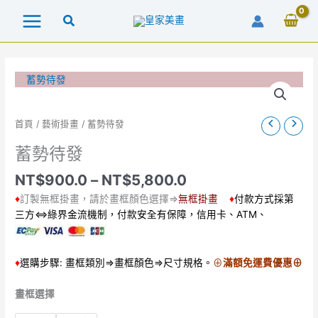
跳
至
主
要
內
容
價
蓄
首頁
/
藝術掛畫
/ 蓄勢待發
格
勢
蓄勢待發
範
待
圍：
發
NT$
900.0
–
NT$
5,800.0
NT$900.0
數
到
♦
訂製無框掛畫，請於畫框顏色選擇⇒
無框掛畫
♦
付款方式採第
量
NT$5,800.0
三方⇔綠界金流機制，付款安全有保障，信用卡、ATM、
♦
選購步驟: 畫框類別⇒畫框顏色⇒尺寸規格。
⊕
滿額免運費優惠⊕
畫框選擇